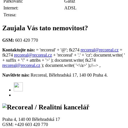
Parkování:
Garáž
Internet:
ADSL
Terasa:
Zaujala Vás tato nemovitost?
GSM:
603 420 770
Kontaktujte nás:
= 'recoreal' + '@'; fk274
recoreal@recoreal.cz
=
fk274
recoreal@recoreal.cz
+ 'recoreal' + '.' + 'cz'; document.write( '
+ suffix + '\'' + attribs + '>' ); document.write( fk274
recoreal@recoreal.cz
); document.write( '<\/a>' );//--> ,
Navštivte nás:
Recoreal, Bělehradská 17, 140 00 Praha 4.
Praha 4, 140 00 Bělehradská 17
GSM: +420 603 420 770