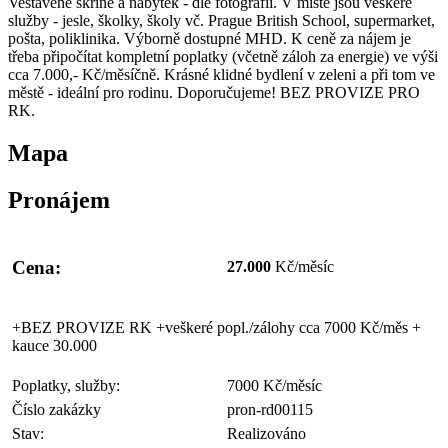
Vestavěné skříně a nábytek - dle fotografií. V místě jsou veškeré
služby - jesle, školky, školy vč. Prague British School, supermarket,
pošta, poliklinika. Výborně dostupné MHD. K ceně za nájem je
třeba připočítat kompletní poplatky (včetně záloh za energie) ve výši
cca 7.000,- Kč/měsíčně. Krásné klidné bydlení v zeleni a při tom ve
městě - ideální pro rodinu. Doporučujeme! BEZ PROVIZE PRO
RK.
Mapa
Pronájem
Cena:
27.000
Kč/měsíc
+BEZ PROVIZE RK +veškeré popl./zálohy cca 7000 Kč/měs +
kauce 30.000
Poplatky, služby:
7000 Kč/měsíc
Číslo zakázky
pron-rd00115
Stav:
Realizováno