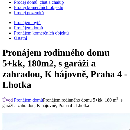
Prodej domů, chat a chalup
Prodej komerčních objektů
Prodej pozemků
Pronájem bytů
Pronájem domů
Pronájem komerčních objektů
Ostatní
Pronájem rodinného domu
5+kk, 180m2, s garáží a
zahradou, K hájovně, Praha 4 -
Lhotka
2
Úvod
Pronájem domů
Pronájem rodinného domu 5+kk, 180 m
, s
garáží a zahradou, K hájovně, Praha 4 - Lhotka