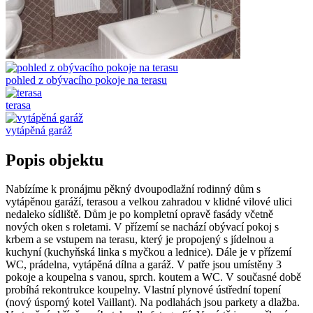
pohled z obývacího pokoje na terasu
terasa
vytápěná garáž
Popis objektu
Nabízíme k pronájmu pěkný dvoupodlažní rodinný dům s
vytápěnou garáží, terasou a velkou zahradou v klidné vilové ulici
nedaleko sídliště. Dům je po kompletní opravě fasády včetně
nových oken s roletami. V přízemí se nachází obývací pokoj s
krbem a se vstupem na terasu, který je propojený s jídelnou a
kuchyní (kuchyňská linka s myčkou a lednice). Dále je v přízemí
WC, prádelna, vytápěná dílna a garáž. V patře jsou umístěny 3
pokoje a koupelna s vanou, sprch. koutem a WC. V současné době
probíhá rekontrukce koupelny. Vlastní plynové ústřední topení
(nový úsporný kotel Vaillant). Na podlahách jsou parkety a dlažba.