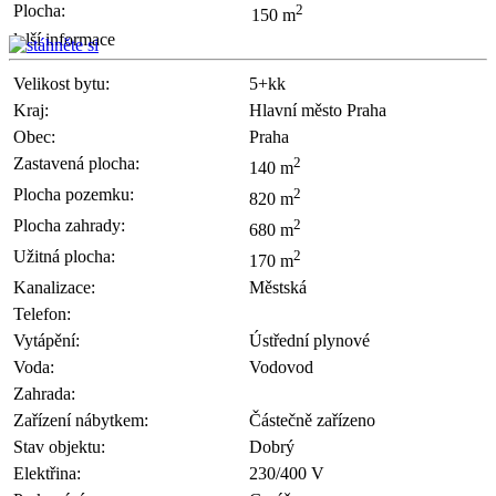
Plocha:
2
150 m
další informace
Velikost bytu:
5+kk
Kraj:
Hlavní město Praha
Obec:
Praha
Zastavená plocha:
2
140 m
Plocha pozemku:
2
820 m
Plocha zahrady:
2
680 m
Užitná plocha:
2
170 m
Kanalizace:
Městská
Telefon:
Vytápění:
Ústřední plynové
Voda:
Vodovod
Zahrada:
Zařízení nábytkem:
Částečně zařízeno
Stav objektu:
Dobrý
Elektřina:
230/400 V