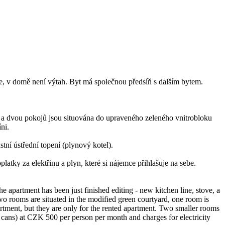
e, v domě není výtah. Byt má společnou předsíň s dalším bytem.
 a dvou pokojů jsou situována do upraveného zeleného vnitrobloku
ni.
ní ústřední topení (plynový kotel).
atky za elektřinu a plyn, které si nájemce přihlašuje na sebe.
e apartment has been just finished editing - new kitchen line, stove, a
wo rooms are situated in the modified green courtyard, one room is
rtment, but they are only for the rented apartment. Two smaller rooms
e cans) at CZK 500 per person per month and charges for electricity