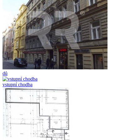
dů
vstupní chodba