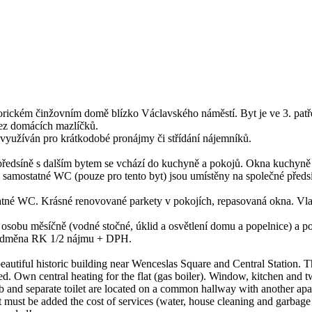
orickém činžovním domě blízko Václavského náměstí. Byt je ve 3. patř
ez domácích mazlíčků.
t využíván pro krátkodobé pronájmy či střídání nájemníků.
 předsíně s dalším bytem se vchází do kuchyně a pokojů. Okna kuchyně
a samostatné WC (pouze pro tento byt) jsou umístěny na společné předsí
tné WC. Krásné renovované parkety v pokojích, repasovaná okna. Vlast
osobu měsíčně (vodné stočné, úklid a osvětlení domu a popelnice) a popl
! Odměna RK 1/2 nájmu + DPH.
autiful historic building near Wenceslas Square and Central Station. Th
d. Own central heating for the flat (gas boiler). Window, kitchen and t
ub and separate toilet are located on a common hallway with another apa
nt must be added the cost of services (water, house cleaning and garbag