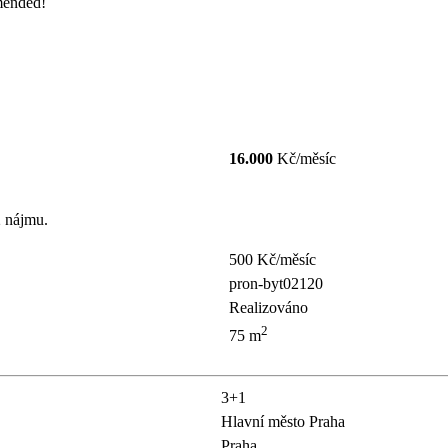
mmended!
16.000
Kč/měsíc
 nájmu.
500 Kč/měsíc
pron-byt02120
Realizováno
2
75 m
3+1
Hlavní město Praha
Praha