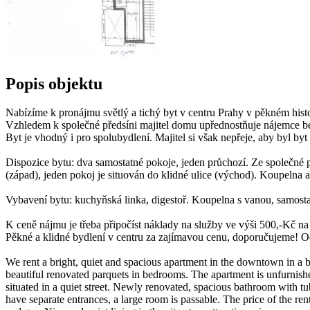
Popis objektu
Nabízíme k pronájmu světlý a tichý byt v centru Prahy v pěkném hist
Vzhledem k společné předsíni majitel domu upřednostňuje nájemce b
Byt je vhodný i pro spolubydlení. Majitel si však nepřeje, aby byl by
Dispozice bytu: dva samostatné pokoje, jeden průchozí. Ze společné
(západ), jeden pokoj je situován do klidné ulice (východ). Koupelna 
Vybavení bytu: kuchyňská linka, digestoř. Koupelna s vanou, samosta
K ceně nájmu je třeba připočíst náklady na služby ve výši 500,-Kč na 
Pěkné a klidné bydlení v centru za zajímavou cenu, doporučujeme
We rent a bright, quiet and spacious apartment in the downtown in a be
beautiful renovated parquets in bedrooms. The apartment is unfurnishe
situated in a quiet street. Newly renovated, spacious bathroom with t
have separate entrances, a large room is passable. The price of the re