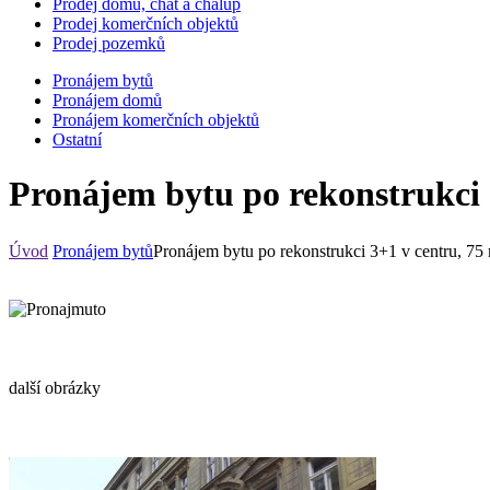
Prodej domů, chat a chalup
Prodej komerčních objektů
Prodej pozemků
Pronájem bytů
Pronájem domů
Pronájem komerčních objektů
Ostatní
Pronájem bytu po rekonstrukci 
Úvod
Pronájem bytů
Pronájem bytu po rekonstrukci 3+1 v centru, 75
další obrázky