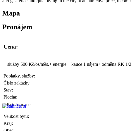
and gas. Nice and quiet living in the city at an attractive price, reco
Mapa
Pronájem
Cena:
+ služby 500 Kč/os/měs.+ energie + kauce 1 nájem+ odměna RK 1/2
Poplatky, služby:
Číslo zakázky
Stav:
Plocha:
další informace
Velikost bytu:
Kraj:
Obec: